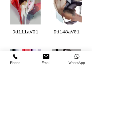
Dd111aV01
Dd148aV01
Phone
Email
WhatsApp
Dd127aV01
Dd144aV01